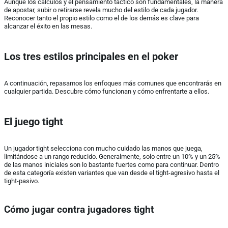
Aunque los cálculos y el pensamiento táctico son fundamentales, la manera
Estrategia de poker
de apostar, subir o retirarse revela mucho del estilo de cada jugador.
Reconocer tanto el propio estilo como el de los demás es clave para
alcanzar el éxito en las mesas.
Trucos del poker
Apuestas de poker
Los tres estilos principales en el poker
Odds en el poker
A continuación, repasamos los enfoques más comunes que encontrarás en
cualquier partida. Descubre cómo funcionan y cómo enfrentarte a ellos.
Posiciones poker
Psicología
El juego tight
Bluff poker
Un jugador tight selecciona con mucho cuidado las manos que juega,
Fish poker
limitándose a un rango reducido. Generalmente, solo entre un 10% y un 25%
de las manos iniciales son lo bastante fuertes como para continuar. Dentro
de esta categoría existen variantes que van desde el tight-agresivo hasta el
Concentración en el poker
tight-pasivo.
Estilos poker
Cómo jugar contra jugadores tight
Tells poker