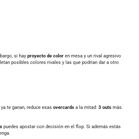
bargo, si hay
proyecto de color
en mesa y un rival agresivo
etan posibles colores rivales y las que podrían dar a otro
ya te ganan, reduce esas
overcards
a la mitad:
3 outs
más.
s
puedes apostar con decisión en el flop. Si además estás
enga.