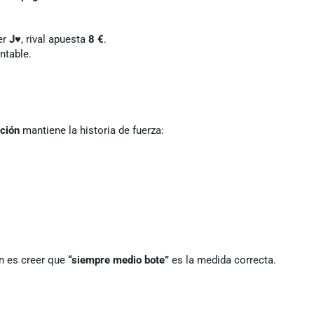
er
J♥
, rival apuesta
8 €
.
ntable.
ción
mantiene la historia de fuerza:
ún es creer que
“siempre medio bote”
es la medida correcta.