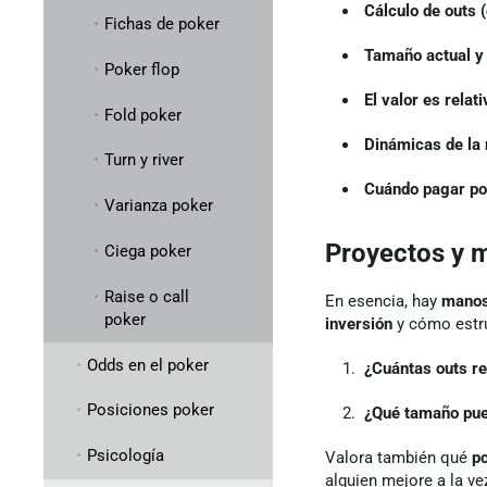
Cálculo de outs 
Fichas de poker
Tamaño actual y 
Poker flop
El valor es rela
Fold poker
Dinámicas de la
Turn y river
Cuándo pagar po
Varianza poker
Proyectos y 
Ciega poker
Raise o call
En esencia, hay
manos
poker
inversión
y cómo estru
Odds en el poker
¿Cuántas outs re
Posiciones poker
¿Qué tamaño pue
Psicología
Valora también qué
p
alguien mejore a la ve