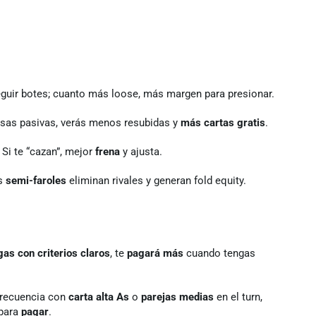
eguir botes; cuanto más loose, más margen para presionar.
esas pasivas, verás menos resubidas y
más cartas gratis
.
. Si te “cazan”, mejor
frena
y ajusta.
os
semi-faroles
eliminan rivales y generan fold equity.
as con criterios claros
, te
pagará más
cuando tengas
 frecuencia con
carta alta As
o
parejas medias
en el turn,
 para
pagar
.