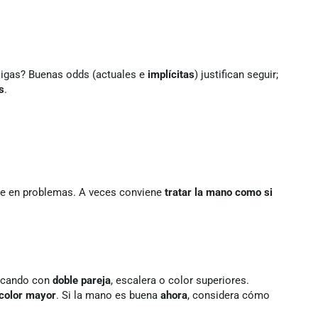
i ligas? Buenas odds (actuales e
implícitas
) justifican seguir;
s
.
e en problemas. A veces conviene
tratar la mano como si
hocando con
doble pareja
, escalera o color superiores.
color mayor
. Si la mano es buena
ahora
, considera cómo