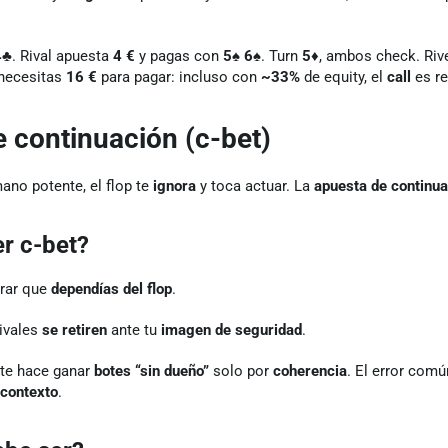
4♣
. Rival apuesta
4 €
y pagas con
5♠ 6♠
. Turn
5♦
, ambos check. Riv
 necesitas
16 €
para pagar: incluso con
~33%
de equity, el
call
es re
 continuación (c-bet)
ano potente, el flop te
ignora
y toca actuar. La
apuesta de continua
r c-bet?
rar que
dependías del flop
.
ivales
se retiren
ante tu
imagen de seguridad
.
t te hace ganar
botes “sin dueño”
solo por
coherencia
. El error com
 contexto
.