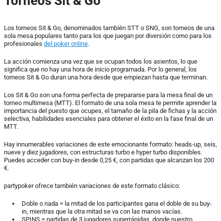
Torneos Sit & Go
Los torneos Sit & Go, denominados también STT o SNG, son torneos de una
sola mesa populares tanto para los que juegan por diversión como para los
profesionales
del poker online
.
La acción comienza una vez que se ocupan todos los asientos, lo que
significa que no hay una hora de inicio programada. Por lo general, los
torneos Sit & Go duran una hora desde que empiezan hasta que terminan.
Los Sit & Go son una forma perfecta de prepararse para la mesa final de un
torneo multimesa (MTT). El formato de una sola mesa te permite aprender la
importancia del puesto que ocupes, el tamaño de la pila de fichas y la acción
selectiva, habilidades esenciales para obtener el éxito en la fase final de un
MTT.
Hay innumerables variaciones de este emocionante formato: heads-up, seis,
nueve y diez jugadores, con estructuras turbo e hyper turbo disponibles.
Puedes acceder con buy-in desde 0,25 €, con partidas que alcanzan los 200
€.
partypoker ofrece también variaciones de este formato clásico:
Doble o nada = la mitad de los participantes gana el doble de su buy-
in, mientras que la otra mitad se va con las manos vacías.
SPINS = partidas de 3 jugadores superrápidas, donde nuestro