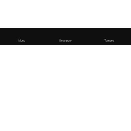
Menu
Descargar
Torneos
English
Español
Política de Privacidad
Juego más Seguro