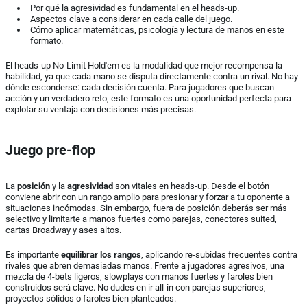
Cash games
Por qué la agresividad es fundamental en el heads-up.
Aspectos clave a considerar en cada calle del juego.
Cómo aplicar matemáticas, psicología y lectura de manos en este
Torneos
formato.
Omaha
El heads-up No-Limit Hold'em es la modalidad que mejor recompensa la
habilidad, ya que cada mano se disputa directamente contra un rival. No hay
dónde esconderse: cada decisión cuenta. Para jugadores que buscan
Stud poker
acción y un verdadero reto, este formato es una oportunidad perfecta para
explotar su ventaja con decisiones más precisas.
Short deck
Fast five
Juego pre-flop
Heads up
La
posición
y la
agresividad
son vitales en heads-up. Desde el botón
conviene abrir con un rango amplio para presionar y forzar a tu oponente a
Estrategia de poker
situaciones incómodas. Sin embargo, fuera de posición deberás ser más
selectivo y limitarte a manos fuertes como parejas, conectores suited,
cartas Broadway y ases altos.
Glosario poker
Es importante
equilibrar los rangos
, aplicando re-subidas frecuentes contra
rivales que abren demasiadas manos. Frente a jugadores agresivos, una
mezcla de 4-bets ligeros, slowplays con manos fuertes y faroles bien
Blackjack
construidos será clave. No dudes en ir all-in con parejas superiores,
proyectos sólidos o faroles bien planteados.