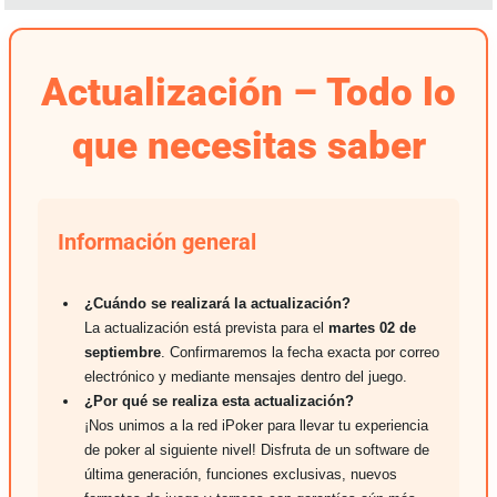
Partypoker Tour
Actualización – Todo lo
Summer Challenge
que necesitas saber
Twisters
Twister Leaderboards
Información general
Loyalty Rewards
¿Cuándo se realizará la actualización?
La actualización está prevista para el
martes 02 de
Mystery Bounty
septiembre
. Confirmaremos la fecha exacta por correo
electrónico y mediante mensajes dentro del juego.
Short Stack
¿Por qué se realiza esta actualización?
¡Nos unimos a la red iPoker para llevar tu experiencia
Bono de Bienvenida
de poker al siguiente nivel! Disfruta de un software de
última generación, funciones exclusivas, nuevos