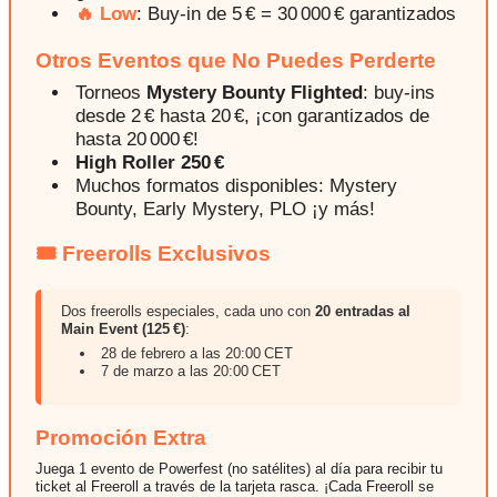
🔥 Low
: Buy-in de 5 € = 30 000 € garantizados
Otros Eventos que No Puedes Perderte
Torneos
Mystery Bounty Flighted
: buy-ins
desde 2 € hasta 20 €, ¡con garantizados de
hasta 20 000 €!
High Roller 250 €
Muchos formatos disponibles: Mystery
Bounty, Early Mystery, PLO ¡y más!
🎟️ Freerolls Exclusivos
Dos freerolls especiales, cada uno con
20 entradas al
Main Event (125 €)
:
28 de febrero a las 20:00 CET
7 de marzo a las 20:00 CET
Promoción Extra
Juega 1 evento de Powerfest (no satélites) al día para recibir tu
ticket al Freeroll a través de la tarjeta rasca. ¡Cada Freeroll se