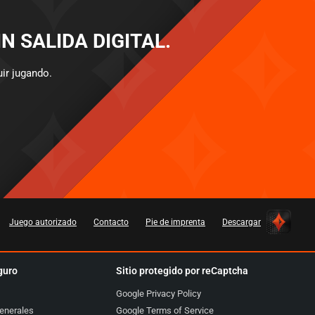
N SALIDA DIGITAL.
uir jugando.
Juego autorizado
Contacto
Pie de imprenta
Descargar
guro
Sitio protegido por reCaptcha
Google Privacy Policy
enerales
Google Terms of Service