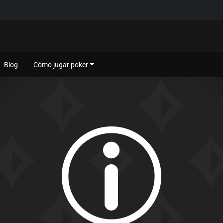
Blog
Cómo jugar poker