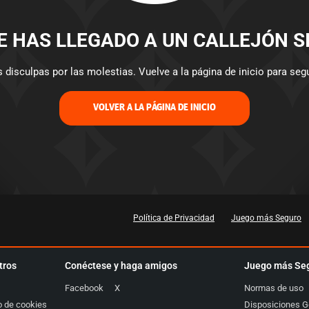
E HAS LLEGADO A UN CALLEJÓN SI
disculpas por las molestias. Vuelve a la página de inicio para seg
VOLVER A LA PÁGINA DE INICIO
Política de Privacidad
Juego más Seguro
tros
Conéctese y haga amigos
Juego más Se
Facebook
X
Normas de uso
o de cookies
Disposiciones G