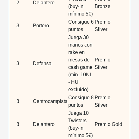
2
Delantero
(buy-in
Bronze
mínimo 5€)
Consigue 6
Premio
3
Portero
puntos
Silver
Juega 30
manos con
rake en
mesas de
Premio
3
Defensa
cash game
Silver
(mín. 10NL
- HU
excluido)
Consigue 8
Premio
3
Centrocampista
puntos
Silver
Juega 10
Twisters
3
Delantero
Premio Gold
(buy-in
mínimo 5€)