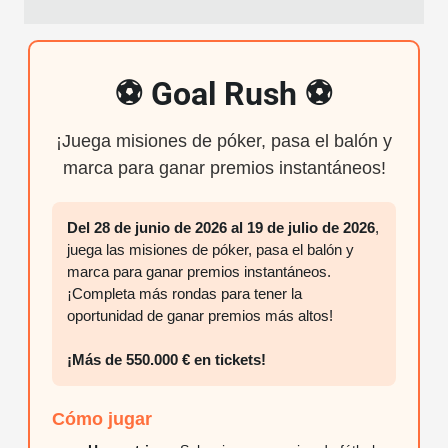
Partypoker Tour
⚽ Goal Rush ⚽
Summer Challenge
¡Juega misiones de póker, pasa el balón y
Twisters
marca para ganar premios instantáneos!
Twister Leaderboards
Del 28 de junio de 2026 al 19 de julio de 2026
,
juega las misiones de póker, pasa el balón y
Loyalty Rewards
marca para ganar premios instantáneos.
¡Completa más rondas para tener la
Mystery Bounty
oportunidad de ganar premios más altos!
¡Más de 550.000 € en tickets!
Short Stack
Cómo jugar
Bono de Bienvenida