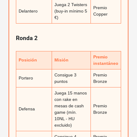
Juega 2 Twisters
Premio
Delantero
(buy-in mínimo 5
Copper
€)
Ronda 2
Premio
Posición
Misión
instantáneo
Consigue 3
Premio
Portero
puntos
Bronze
Juega 15 manos
con rake en
mesas de cash
Premio
Defensa
game (mín.
Bronze
10NL - HU
excluido)
Consigue 4
Premio