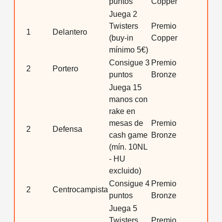
puntos
Copper
Juega 2
Twisters
Premio
1
Delantero
(buy-in
Copper
mínimo 5€)
Consigue 3
Premio
2
Portero
puntos
Bronze
Juega 15
manos con
rake en
mesas de
Premio
2
Defensa
cash game
Bronze
(mín. 10NL
- HU
excluido)
Consigue 4
Premio
2
Centrocampista
puntos
Bronze
Juega 5
Twisters
Premio