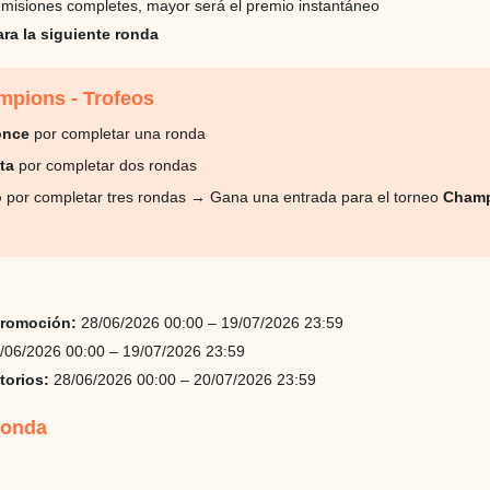
misiones completes, mayor será el premio instantáneo
ara la siguiente ronda
mpions - Trofeos
once
por completar una ronda
ta
por completar dos rondas
o
por completar tres rondas → Gana una entrada para el torneo
Champ
promoción:
28/06/2026 00:00 – 19/07/2026 23:59
/06/2026 00:00 – 19/07/2026 23:59
torios:
28/06/2026 00:00 – 20/07/2026 23:59
ronda