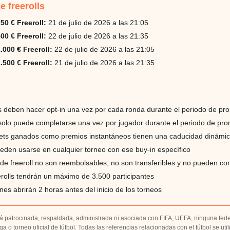
e freerolls
250 €
Freeroll
:
21 de julio de 2026 a las 21:05
500 €
Freeroll
:
22 de julio de 2026 a las 21:35
.000 €
Freeroll
:
22 de julio de 2026 a las 21:05
.500 €
Freeroll
:
21 de julio de 2026 a las 21:35
 deben hacer opt-in una vez por cada ronda durante el periodo de pr
solo puede completarse una vez por jugador durante el periodo de pr
kets ganados como premios instantáneos tienen una caducidad dinámic
ueden usarse en cualquier torneo con ese buy-in específico
de freeroll no son reembolsables, no son transferibles y no pueden con
erolls tendrán un máximo de 3.500 participantes
nes abrirán 2 horas antes del inicio de los torneos
á patrocinada, respaldada, administrada ni asociada con FIFA, UEFA, ninguna fed
liga o torneo oficial de fútbol. Todas las referencias relacionadas con el fútbol se u