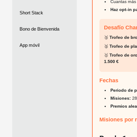
Cuantas más 
Haz opt-in p
Short Stack
Desafío Cha
Bono de Bienvenida
🥉
Trofeo de br
App móvil
🥈
Trofeo de pla
🥇
Trofeo de or
1.500 €
Fechas
Periodo de 
Misiones:
28
Premios alea
Misiones por 