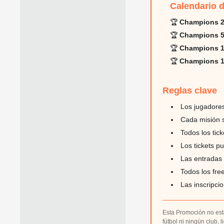
Calendario d
🏆
Champions 
🏆
Champions 
🏆
Champions 1
🏆
Champions 1
Reglas clave
Los jugadores
Cada misión 
Todos los tic
Los tickets p
Las entradas 
Todos los fre
Las inscripcio
Esta Promoción no est
fútbol ni ningún club, 