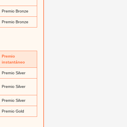
Premio Bronze
Premio Bronze
Premio
instantáneo
Premio Silver
Premio Silver
Premio Silver
Premio Gold