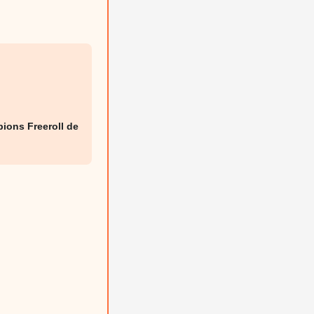
ions Freeroll de