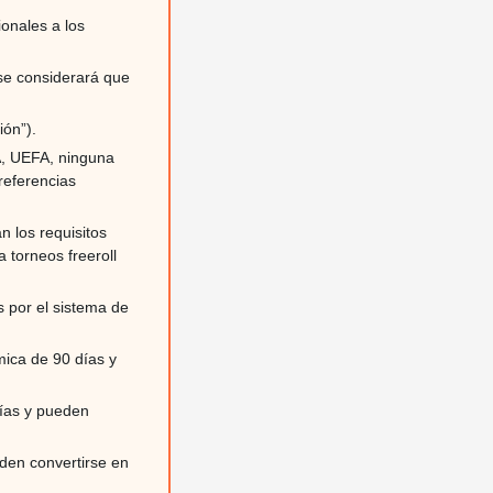
onales a los
 se considerará que
ión”).
A, UEFA, ninguna
 referencias
n los requisitos
 torneos freeroll
s por el sistema de
ica de 90 días y
días y pueden
eden convertirse en