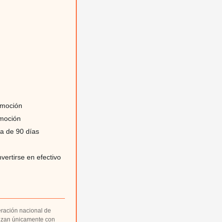
omoción
omoción
a de 90 días
vertirse en efectivo
eración nacional de
tilizan únicamente con