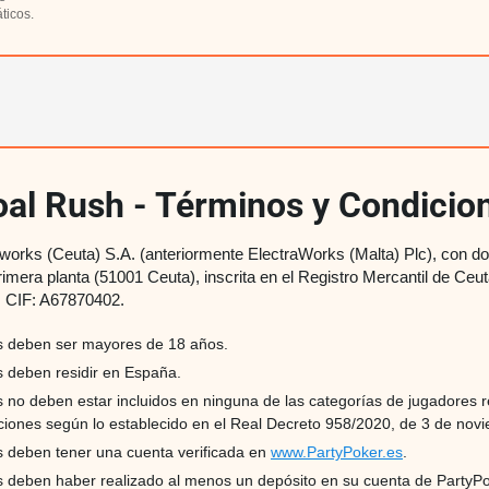
áticos.
al Rush - Términos y Condicio
works (Ceuta) S.A. (anteriormente ElectraWorks (Malta) Plc), con dom
rimera planta (51001 Ceuta), inscrita en el Registro Mercantil de Ceut
, CIF: A67870402.
s deben ser mayores de 18 años.
 deben residir en España.
 no deben estar incluidos en ninguna de las categorías de jugadores r
ciones según lo establecido en el Real Decreto 958/2020, de 3 de nov
s deben tener una cuenta verificada en
www.PartyPoker.es
.
 deben haber realizado al menos un depósito en su cuenta de PartyPo