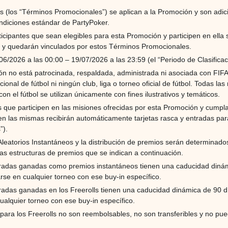
s (los “Términos Promocionales”) se aplican a la Promoción y son adici
ndiciones estándar de PartyPoker.
ticipantes que sean elegibles para esta Promoción y participen en ella
 y quedarán vinculados por estos Términos Promocionales.
06/2026 a las 00:00 – 19/07/2026 a las 23:59 (el “Periodo de Clasificac
n no está patrocinada, respaldada, administrada ni asociada con FIF
ional de fútbol ni ningún club, liga o torneo oficial de fútbol. Todas las
on el fútbol se utilizan únicamente con fines ilustrativos y temáticos.
 que participen en las misiones ofrecidas por esta Promoción y cumpla
en las mismas recibirán automáticamente tarjetas rasca y entradas para
”).
leatorios Instantáneos y la distribución de premios serán determinado
as estructuras de premios que se indican a continuación.
tradas ganadas como premios instantáneos tienen una caducidad dinám
arse en cualquier torneo con ese buy-in específico.
radas ganadas en los Freerolls tienen una caducidad dinámica de 90 
cualquier torneo con ese buy-in específico.
para los Freerolls no son reembolsables, no son transferibles y no pu