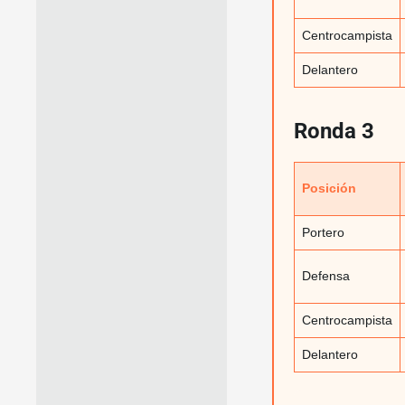
Centrocampista
Delantero
Ronda 3
Posición
Portero
Defensa
Centrocampista
Delantero