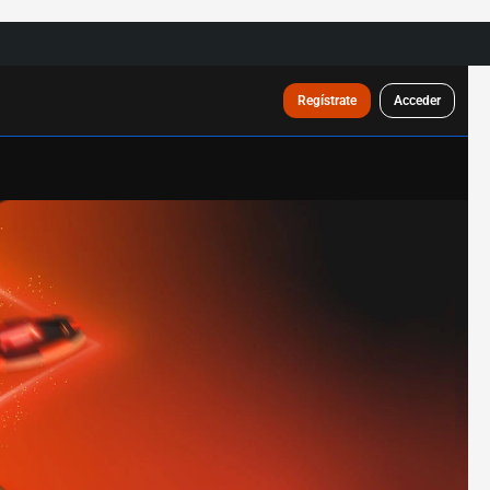
Regístrate
Acceder