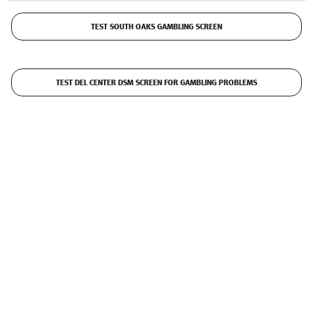
TEST SOUTH OAKS GAMBLING SCREEN
TEST DEL CENTER DSM SCREEN FOR GAMBLING PROBLEMS