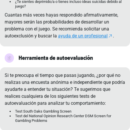
¿Te sientes deprimido/a o tienes incluso ideas suicidas debido al
juego?
Cuantas más veces hayas respondido afirmativamente,
mayores serán las probabilidades de desarrollar un
problema con el juego. Se recomienda solicitar una
autoexclusión y buscar la
ayuda de un profesional
.
Herramienta de autoevaluación
Si te preocupa el tiempo que pasas jugando, ¿por qué no
realizas una encuesta anónima e independiente que podría
ayudarte a entender tu situación? Te sugerimos que
realices cualquiera de los siguientes tests de
autoevaluación para analizar tu comportamiento:
Test South Oaks Gambling Screen
Test del National Opinion Research Center DSM Screen for
Gambling Problems