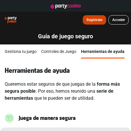
Regístrate
Acceder
Guía de juego seguro
Gestiona tu juego
Controles de Juego
Herramientas de ayuda
Herramientas de ayuda
Queremos estar seguros de que juegas de la
forma más
segura posible
. Por eso, hemos reunido una
serie de
herramientas
que te pueden ser de utilidad.
Juega de manera segura