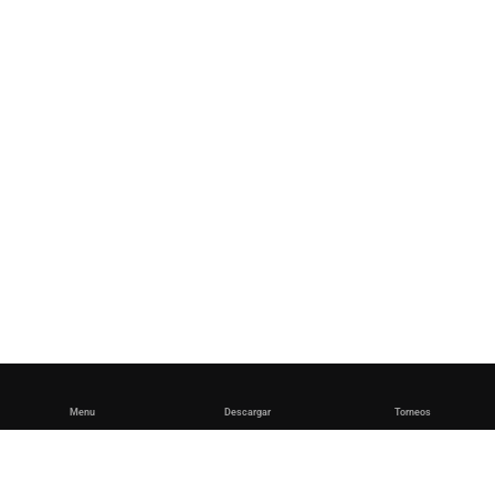
Menu
Descargar
Torneos